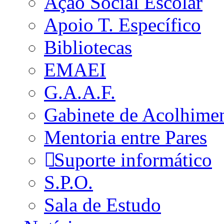
Ação Social Escolar
Apoio T. Específico
Bibliotecas
EMAEI
G.A.A.F.
Gabinete de Acolhime
Mentoria entre Pares
Suporte informático
S.P.O.
Sala de Estudo