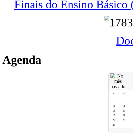
Finais do Ensino Básico 
Do
Agenda
2ª
3ª
3
4
10
11
17
18
24
25
31