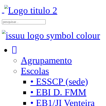
Agrupamento
Escolas
• ESSCP (sede)
• EBI D. FMM
• EB1/JI Venteira