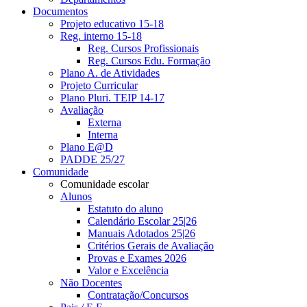
Documentos
Projeto educativo 15-18
Reg. interno 15-18
Reg. Cursos Profissionais
Reg. Cursos Edu. Formação
Plano A. de Atividades
Projeto Curricular
Plano Pluri. TEIP 14-17
Avaliação
Externa
Interna
Plano E@D
PADDE 25/27
Comunidade
Comunidade escolar
Alunos
Estatuto do aluno
Calendário Escolar 25|26
Manuais Adotados 25|26
Critérios Gerais de Avaliação
Provas e Exames 2026
Valor e Excelência
Não Docentes
Contratação/Concursos