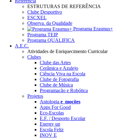
Referência
ESTRUTURAS DE REFERÊNCIA
Clube Desportivo
ESCXEL
Observa. da Qualidade
Programa Erasmus+
Programa TEIP
Programa QUALIFICA
A.E.C.
Atividades de Enriquecimento Curricular
Clubes
Clube das Artes
Cerâmica e Azulejo
Ciência Viva na Escola
Clube de Fotografia
Clube de Música
Programação e Robótica
Projetos
Antologia
e_moções
Apps For Good
Eco-Escolas
E.F. / Desporto Escolar
Energy up
Escola Feliz
INOV E