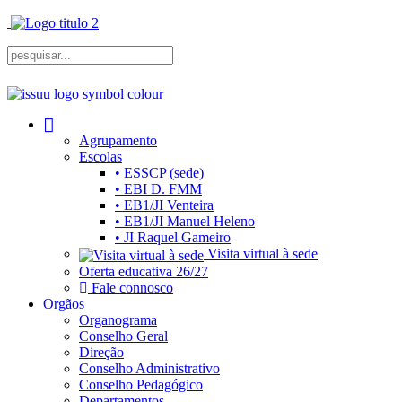
Agrupamento
Escolas
• ESSCP (sede)
• EBI D. FMM
• EB1/JI Venteira
• EB1/JI Manuel Heleno
• JI Raquel Gameiro
Visita virtual à sede
Oferta educativa 26/27
Fale connosco
Orgãos
Organograma
Conselho Geral
Direção
Conselho Administrativo
Conselho Pedagógico
Departamentos