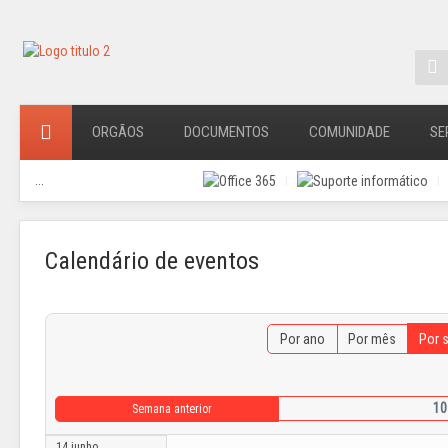
ORGÃOS
DOCUMENTOS
COMUNIDADE
SE
...
Calendário de eventos
Por ano
Por mês
Por 
10
Semana anterior
14 junho