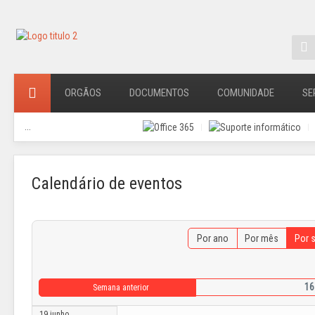
ORGÃOS
DOCUMENTOS
COMUNIDADE
SE
...
Calendário de eventos
Por ano
Por mês
Por 
16
Semana anterior
19 junho