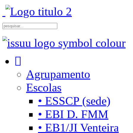
Agrupamento
Escolas
• ESSCP (sede)
• EBI D. FMM
• EB1/JI Venteira