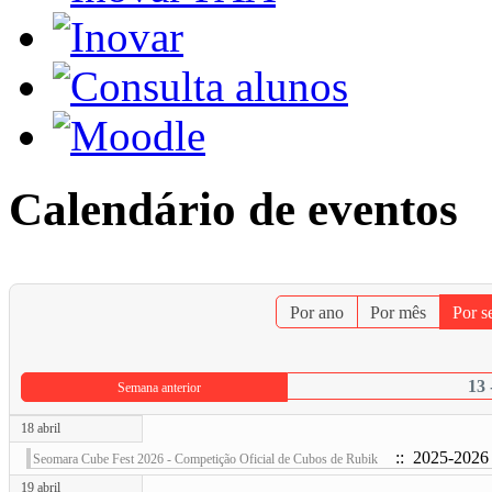
Calendário de eventos
Por ano
Por mês
Por 
13 
Semana anterior
18 abril
:: 2025-2026
Seomara Cube Fest 2026 - Competição Oficial de Cubos de Rubik
19 abril