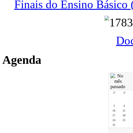
Finais do Ensino Básico 
Do
Agenda
2ª
3ª
3
4
10
11
17
18
24
25
31