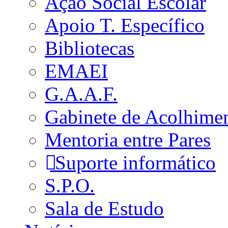
Ação Social Escolar
Apoio T. Específico
Bibliotecas
EMAEI
G.A.A.F.
Gabinete de Acolhime
Mentoria entre Pares
Suporte informático
S.P.O.
Sala de Estudo