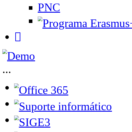
PNC
...