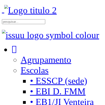
Agrupamento
Escolas
• ESSCP (sede)
• EBI D. FMM
• EB1/JI Venteira