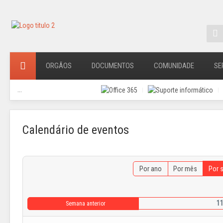
ORGÃOS
DOCUMENTOS
COMUNIDADE
SE
...
Calendário de eventos
Por ano
Por mês
Por 
11
Semana anterior