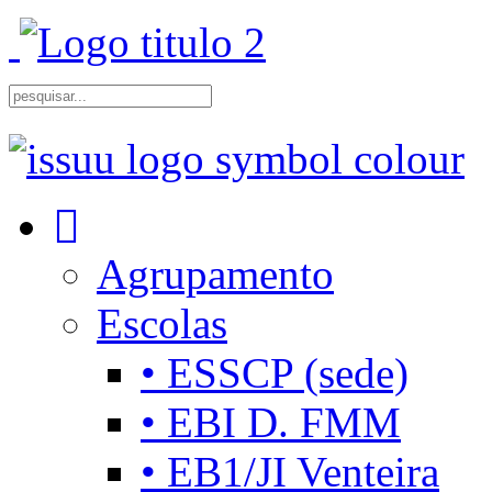
Agrupamento
Escolas
• ESSCP (sede)
• EBI D. FMM
• EB1/JI Venteira