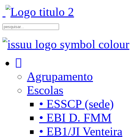
Agrupamento
Escolas
• ESSCP (sede)
• EBI D. FMM
• EB1/JI Venteira