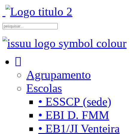
Agrupamento
Escolas
• ESSCP (sede)
• EBI D. FMM
• EB1/JI Venteira