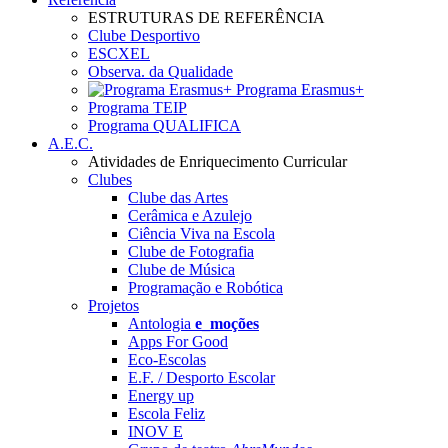
ESTRUTURAS DE REFERÊNCIA
Clube Desportivo
ESCXEL
Observa. da Qualidade
Programa Erasmus+
Programa TEIP
Programa QUALIFICA
A.E.C.
Atividades de Enriquecimento Curricular
Clubes
Clube das Artes
Cerâmica e Azulejo
Ciência Viva na Escola
Clube de Fotografia
Clube de Música
Programação e Robótica
Projetos
Antologia
e_moções
Apps For Good
Eco-Escolas
E.F. / Desporto Escolar
Energy up
Escola Feliz
INOV E