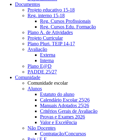
Documentos
Projeto educativo 15-18
Reg. interno 15-18
Reg. Cursos Profissionais
Reg. Cursos Edu. Formação
Plano A. de Atividades
Projeto Curricular
Plano Pluri. TEIP 14-17
Avaliação
Externa
Interna
Plano E@D
PADDE 25/27
Comunidade
Comunidade escolar
Alunos
Estatuto do aluno
Calendário Escolar 25|26
Manuais Adotados 25|26
Critérios Gerais de Avaliação
Provas e Exames 2026
Valor e Excelência
Não Docentes
Contratação/Concursos
Pais / E.E.