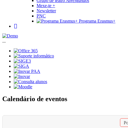
Grupo de teatro
AbreMundos
Mexe-te +
Newsletter
PNC
Programa Erasmus+
...
Calendário de eventos
Po