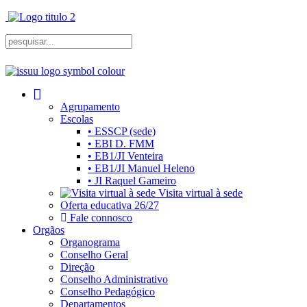
Agrupamento
Escolas
• ESSCP (sede)
• EBI D. FMM
• EB1/JI Venteira
• EB1/JI Manuel Heleno
• JI Raquel Gameiro
Visita virtual à sede
Oferta educativa 26/27
Fale connosco
Orgãos
Organograma
Conselho Geral
Direção
Conselho Administrativo
Conselho Pedagógico
Departamentos