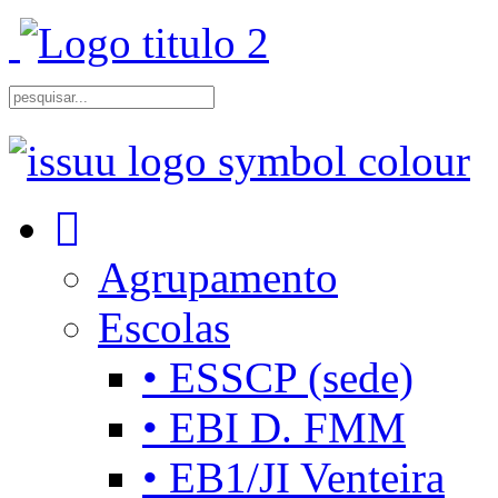
Agrupamento
Escolas
• ESSCP (sede)
• EBI D. FMM
• EB1/JI Venteira