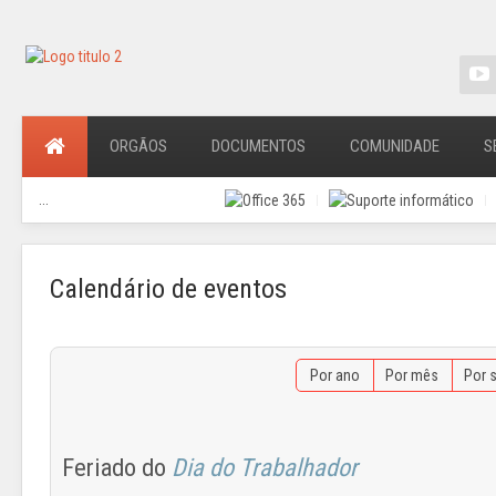
ORGÃOS
DOCUMENTOS
COMUNIDADE
S
...
Calendário de eventos
Por ano
Por mês
Por 
Feriado do
Dia do Trabalhador