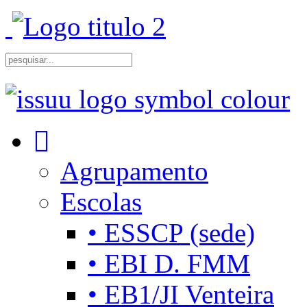
Agrupamento
Escolas
• ESSCP (sede)
• EBI D. FMM
• EB1/JI Venteira