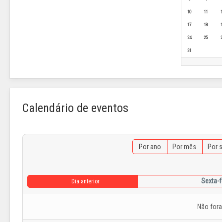
10
11
17
18
24
25
31
Calendário de eventos
Por ano
Por mês
Por 
Sexta-f
Dia anterior
Não for