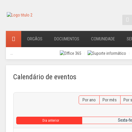
ORGÃOS
DOCUMENTOS
COMUNIDADE
SE
...
Calendário de eventos
Por ano
Por mês
Por 
Sexta-fe
Dia anterior