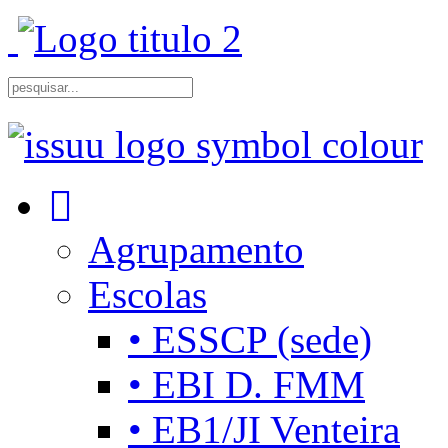
Agrupamento
Escolas
• ESSCP (sede)
• EBI D. FMM
• EB1/JI Venteira