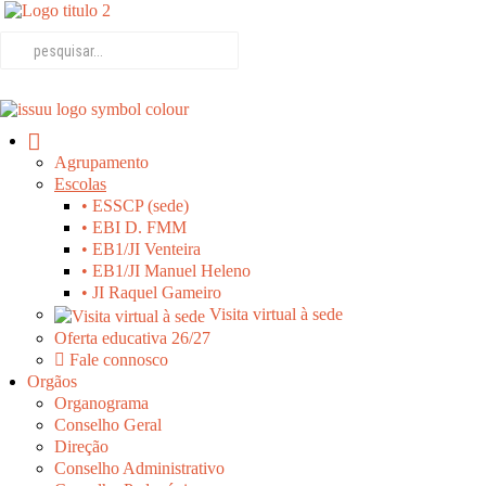
Agrupamento
Escolas
• ESSCP (sede)
• EBI D. FMM
• EB1/JI Venteira
• EB1/JI Manuel Heleno
• JI Raquel Gameiro
Visita virtual à sede
Oferta educativa 26/27
Fale connosco
Orgãos
Organograma
Conselho Geral
Direção
Conselho Administrativo