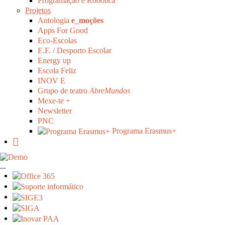
Programação e Robótica
Projetos
Antologia
e_moções
Apps For Good
Eco-Escolas
E.F. / Desporto Escolar
Energy up
Escola Feliz
INOV E
Grupo de teatro
AbreMundos
Mexe-te +
Newsletter
PNC
Programa Erasmus+
...