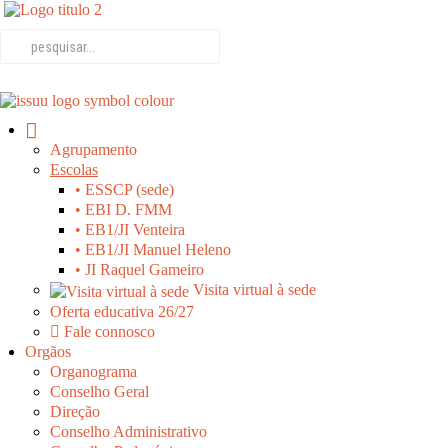
Agrupamento
Escolas
• ESSCP (sede)
• EBI D. FMM
• EB1/JI Venteira
• EB1/JI Manuel Heleno
• JI Raquel Gameiro
Visita virtual à sede
Oferta educativa 26/27
Fale connosco
Orgãos
Organograma
Conselho Geral
Direção
Conselho Administrativo