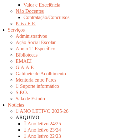
Valor e Excelência
Não Docentes
Contratação/Concursos
Pais / E.E.
Serviços
Administrativos
Ação Social Escolar
Apoio T. Específico
Bibliotecas
EMAEI
G.A.A.F.
Gabinete de Acolhimento
Mentoria entre Pares
Suporte informático
S.P.O.
Sala de Estudo
Notícias
ANO LETIVO 2025-26
ARQUIVO
Ano letivo 24/25
Ano letivo 23/24
Ano letivo 22/23