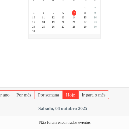
2ª
3ª
4ª
5ª
6ª
Sb
D
1
2
3
4
5
6
7
8
9
10
11
12
13
14
15
16
17
18
19
20
21
22
23
24
25
26
27
28
29
30
31
r ano
Por mês
Por semana
Hoje
Ir para o mês
Sábado, 04 outubro 2025
Não foram encontrados eventos