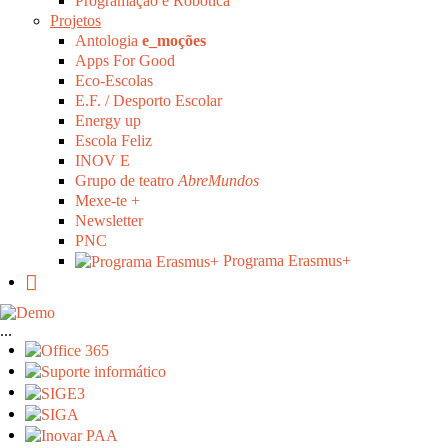
Programação e Robótica
Projetos
Antologia
e_moções
Apps For Good
Eco-Escolas
E.F. / Desporto Escolar
Energy up
Escola Feliz
INOV E
Grupo de teatro
AbreMundos
Mexe-te +
Newsletter
PNC
Programa Erasmus+
...