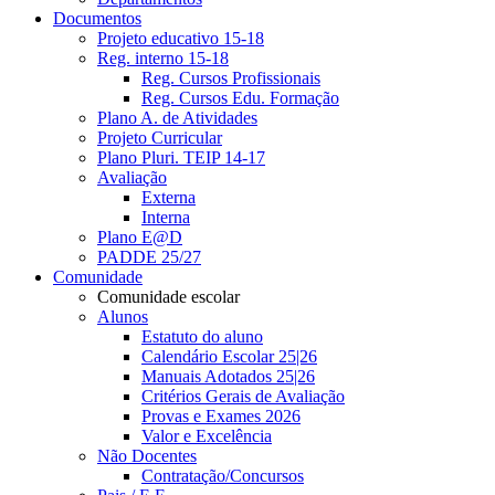
Documentos
Projeto educativo 15-18
Reg. interno 15-18
Reg. Cursos Profissionais
Reg. Cursos Edu. Formação
Plano A. de Atividades
Projeto Curricular
Plano Pluri. TEIP 14-17
Avaliação
Externa
Interna
Plano E@D
PADDE 25/27
Comunidade
Comunidade escolar
Alunos
Estatuto do aluno
Calendário Escolar 25|26
Manuais Adotados 25|26
Critérios Gerais de Avaliação
Provas e Exames 2026
Valor e Excelência
Não Docentes
Contratação/Concursos