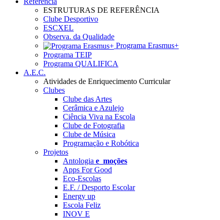
Referência
ESTRUTURAS DE REFERÊNCIA
Clube Desportivo
ESCXEL
Observa. da Qualidade
Programa Erasmus+
Programa TEIP
Programa QUALIFICA
A.E.C.
Atividades de Enriquecimento Curricular
Clubes
Clube das Artes
Cerâmica e Azulejo
Ciência Viva na Escola
Clube de Fotografia
Clube de Música
Programação e Robótica
Projetos
Antologia
e_moções
Apps For Good
Eco-Escolas
E.F. / Desporto Escolar
Energy up
Escola Feliz
INOV E