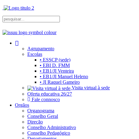
Agrupamento
Escolas
• ESSCP (sede)
• EBI D. FMM
• EB1/JI Venteira
• EB1/JI Manuel Heleno
• JI Raquel Gameiro
Visita virtual à sede
Oferta educativa 26/27
Fale connosco
Orgãos
Organograma
Conselho Geral
Direção
Conselho Administrativo
Conselho Pedagógico
Departamentos