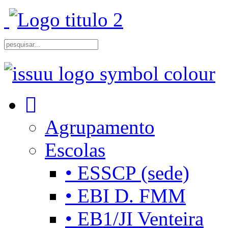
Agrupamento
Escolas
• ESSCP (sede)
• EBI D. FMM
• EB1/JI Venteira