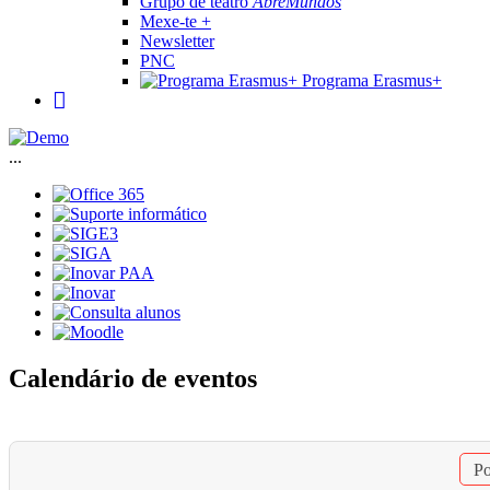
Grupo de teatro
AbreMundos
Mexe-te +
Newsletter
PNC
Programa Erasmus+
...
Calendário de eventos
Po