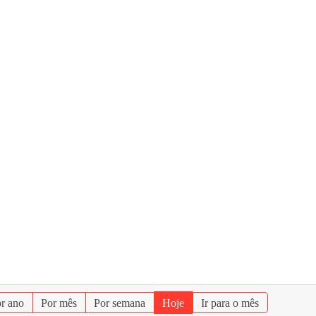
r ano
Por mês
Por semana
Hoje
Ir para o mês