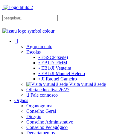
Agrupamento
Escolas
• ESSCP (sede)
• EBI D. FMM
• EB1/JI Venteira
• EB1/JI Manuel Heleno
• JI Raquel Gameiro
Visita virtual à sede
Oferta educativa 26/27
Fale connosco
Orgãos
Organograma
Conselho Geral
Direção
Conselho Administrativo
Conselho Pedagógico
Departamentos