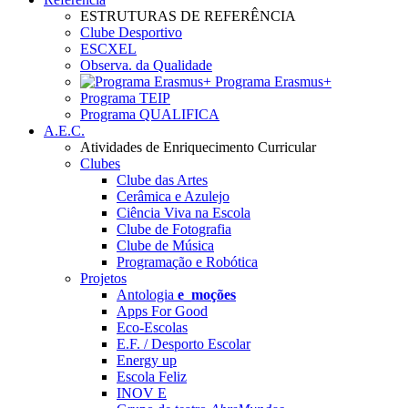
ESTRUTURAS DE REFERÊNCIA
Clube Desportivo
ESCXEL
Observa. da Qualidade
Programa Erasmus+
Programa TEIP
Programa QUALIFICA
A.E.C.
Atividades de Enriquecimento Curricular
Clubes
Clube das Artes
Cerâmica e Azulejo
Ciência Viva na Escola
Clube de Fotografia
Clube de Música
Programação e Robótica
Projetos
Antologia
e_moções
Apps For Good
Eco-Escolas
E.F. / Desporto Escolar
Energy up
Escola Feliz
INOV E