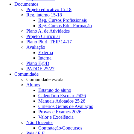
Documentos
Projeto educativo 15-18
Reg. interno 15-18
Reg. Cursos Profissionais
Reg. Cursos Edu. Formação
Plano A. de Atividades
Projeto Curricular
Plano Pluri. TEIP 14-17
Avaliação
Externa
Interna
Plano E@D
PADDE 25/27
Comunidade
Comunidade escolar
Alunos
Estatuto do aluno
Calendário Escolar 25|26
Manuais Adotados 25|26
Critérios Gerais de Avaliação
Provas e Exames 2026
Valor e Excelência
Não Docentes
Contratação/Concursos
Pais / E.E.