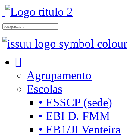
Agrupamento
Escolas
• ESSCP (sede)
• EBI D. FMM
• EB1/JI Venteira