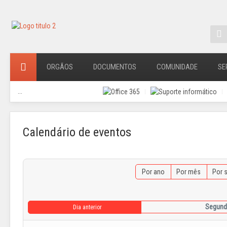
ORGÃOS
DOCUMENTOS
COMUNIDADE
SE
...
Calendário de eventos
Por ano
Por mês
Por 
Segunda
Dia anterior