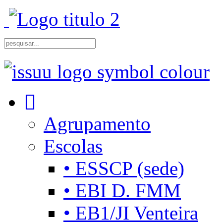
Agrupamento
Escolas
• ESSCP (sede)
• EBI D. FMM
• EB1/JI Venteira