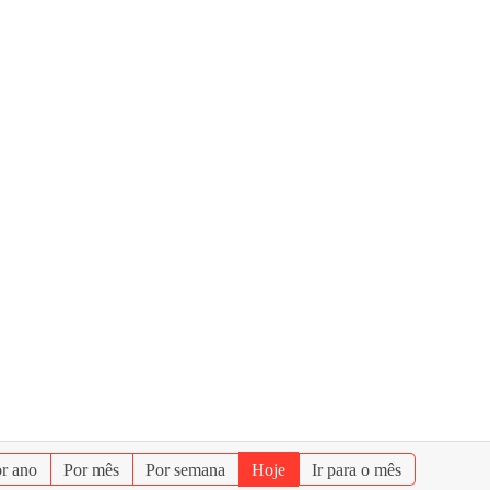
r ano
Por mês
Por semana
Hoje
Ir para o mês