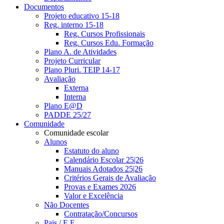
Documentos
Projeto educativo 15-18
Reg. interno 15-18
Reg. Cursos Profissionais
Reg. Cursos Edu. Formação
Plano A. de Atividades
Projeto Curricular
Plano Pluri. TEIP 14-17
Avaliação
Externa
Interna
Plano E@D
PADDE 25/27
Comunidade
Comunidade escolar
Alunos
Estatuto do aluno
Calendário Escolar 25|26
Manuais Adotados 25|26
Critérios Gerais de Avaliação
Provas e Exames 2026
Valor e Excelência
Não Docentes
Contratação/Concursos
Pais / E.E.