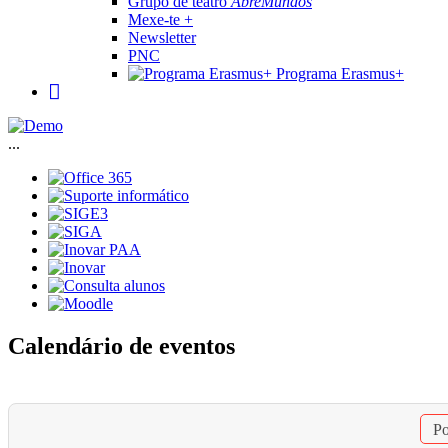
Grupo de teatro
AbreMundos
Mexe-te +
Newsletter
PNC
Programa Erasmus+
...
Calendário de eventos
Po