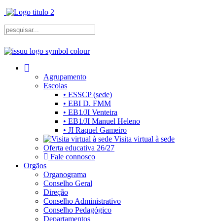
Agrupamento
Escolas
• ESSCP (sede)
• EBI D. FMM
• EB1/JI Venteira
• EB1/JI Manuel Heleno
• JI Raquel Gameiro
Visita virtual à sede
Oferta educativa 26/27
Fale connosco
Orgãos
Organograma
Conselho Geral
Direção
Conselho Administrativo
Conselho Pedagógico
Departamentos