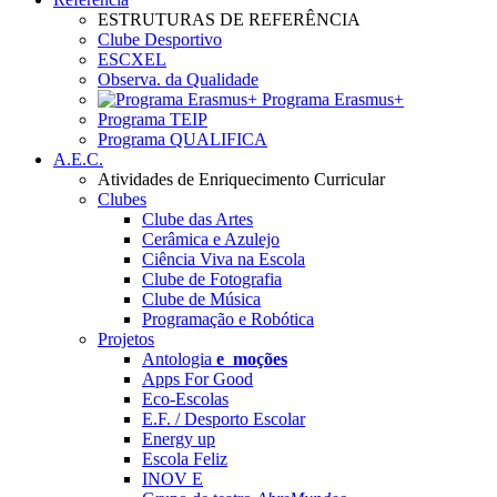
ESTRUTURAS DE REFERÊNCIA
Clube Desportivo
ESCXEL
Observa. da Qualidade
Programa Erasmus+
Programa TEIP
Programa QUALIFICA
A.E.C.
Atividades de Enriquecimento Curricular
Clubes
Clube das Artes
Cerâmica e Azulejo
Ciência Viva na Escola
Clube de Fotografia
Clube de Música
Programação e Robótica
Projetos
Antologia
e_moções
Apps For Good
Eco-Escolas
E.F. / Desporto Escolar
Energy up
Escola Feliz
INOV E