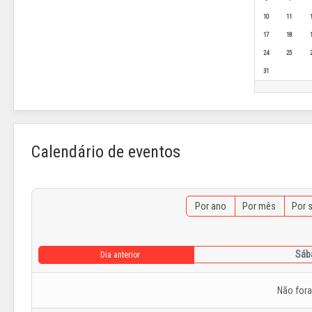
10
11
17
18
24
25
31
Calendário de eventos
Por ano
Por mês
Por 
Sába
Dia anterior
Não for