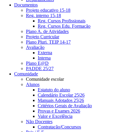
Documentos
Projeto educativo 15-18
Reg. interno 15-18
Reg. Cursos Profissionais
Reg. Cursos Edu. Formação
Plano A. de Atividades
Projeto Curricular
Plano Pluri. TEIP 14-17
Avaliação
Externa
Interna
Plano E@D
PADDE 25/27
Comunidade
Comunidade escolar
Alunos
Estatuto do aluno
Calendário Escolar 25|26
Manuais Adotados 25|26
Critérios Gerais de Avaliação
Provas e Exames 2026
Valor e Excelência
Não Docentes
Contratação/Concursos