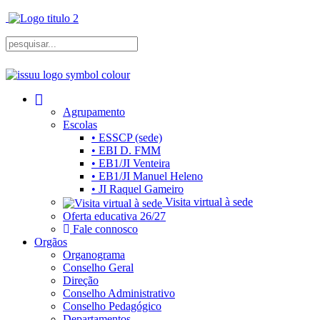
Agrupamento
Escolas
• ESSCP (sede)
• EBI D. FMM
• EB1/JI Venteira
• EB1/JI Manuel Heleno
• JI Raquel Gameiro
Visita virtual à sede
Oferta educativa 26/27
Fale connosco
Orgãos
Organograma
Conselho Geral
Direção
Conselho Administrativo
Conselho Pedagógico
Departamentos