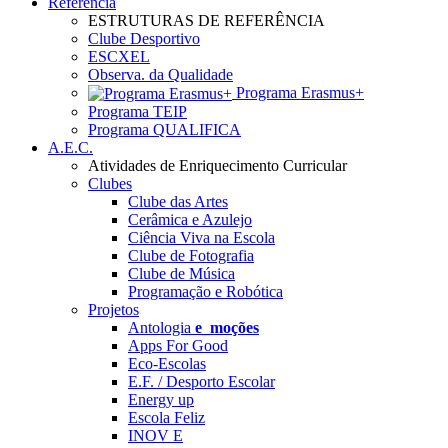
Referência
ESTRUTURAS DE REFERÊNCIA
Clube Desportivo
ESCXEL
Observa. da Qualidade
Programa Erasmus+
Programa TEIP
Programa QUALIFICA
A.E.C.
Atividades de Enriquecimento Curricular
Clubes
Clube das Artes
Cerâmica e Azulejo
Ciência Viva na Escola
Clube de Fotografia
Clube de Música
Programação e Robótica
Projetos
Antologia
e_moções
Apps For Good
Eco-Escolas
E.F. / Desporto Escolar
Energy up
Escola Feliz
INOV E