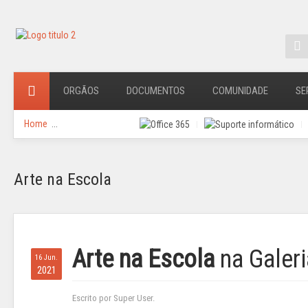
ORGÃOS
DOCUMENTOS
COMUNIDADE
SE
Home
...
Arte na Escola
Arte na Escola
na Galeri
16 Jun.
2021
Escrito por Super User.