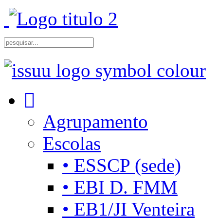
Agrupamento
Escolas
• ESSCP (sede)
• EBI D. FMM
• EB1/JI Venteira