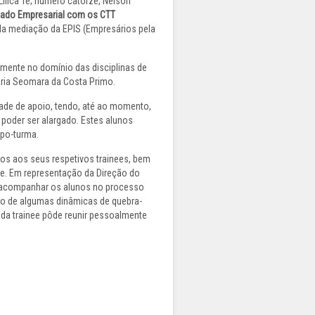
Lilica Té; número catorze, Nélson
iado Empresarial com os CTT
da mediação da EPIS (Empresários pela
armente no domínio das disciplinas de
ária Seomara da Costa Primo.
de de apoio, tendo, até ao momento,
 poder ser alargado. Estes alunos
upo-turma.
os aos seus respetivos trainees, bem
te. Em representação da Direção do
o acompanhar os alunos no processo
ão de algumas dinâmicas de quebra-
ada trainee pôde reunir pessoalmente