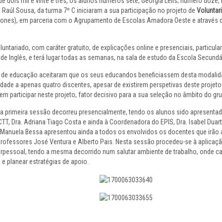
 dois mil e vinte e três, os alunos números sete, Geórgia Lélis; número doze, 
Raúl Sousa, da turma 7º C iniciaram a sua participação no projeto de
Voluntar
lefones), em parceria com o Agrupamento de Escolas Amadora Oeste e através 
luntariado, com caráter gratuito, de explicações online e presenciais, particul
de Inglês, e terá lugar todas as semanas, na sala de estudo da Escola Secund
 de educação aceitaram que os seus educandos beneficiassem desta modalida
idade a apenas quatro discentes, apesar de existirem perspetivas deste projeto
m participar neste projeto, fator decisivo para a sua seleção no âmbito do gr
 a primeira sessão decorreu presencialmente, tendo os alunos sido apresentad
, Dra. Adriana Tiago Costa e ainda à Coordenadora do EPIS, Dra. Isabel Duar
Manuela Bessa apresentou ainda a todos os envolvidos os docentes que irã
rofessores José Ventura e Alberto Pais. Nesta sessão procedeu-se à aplicaç
erpessoal, tendo a mesma decorrido num salutar ambiente de trabalho, onde c
e planear estratégias de apoio.