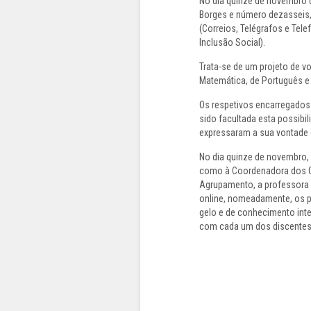
No dia quinze de novembro de
Borges e número dezasseis, 
(Correios, Telégrafos e Te
Inclusão Social).
Trata-se de um projeto de vo
Matemática, de Português e 
Os respetivos encarregados
sido facultada esta possibil
expressaram a sua vontade e
No dia quinze de novembro,
como à Coordenadora dos CTT
Agrupamento, a professora 
online, nomeadamente, os p
gelo e de conhecimento int
com cada um dos discentes 