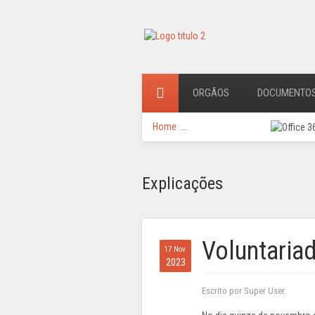
ORGÃOS
DOCUMENTO
Home
...
Explicações
Voluntaria
17 Nov.
2023
Escrito por Super User.