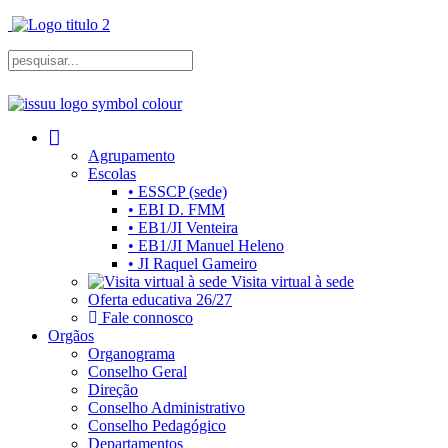
Agrupamento
Escolas
• ESSCP (sede)
• EBI D. FMM
• EB1/JI Venteira
• EB1/JI Manuel Heleno
• JI Raquel Gameiro
Visita virtual à sede
Oferta educativa 26/27
Fale connosco
Orgãos
Organograma
Conselho Geral
Direção
Conselho Administrativo
Conselho Pedagógico
Departamentos