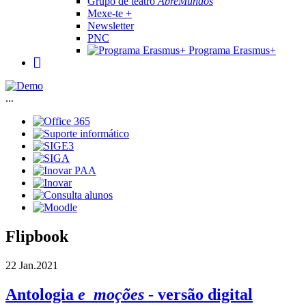
Grupo de teatro
AbreMundos
Mexe-te +
Newsletter
PNC
Programa Erasmus+
...
Flipbook
22 Jan.
2021
Antologia
e_moções
- versão digital