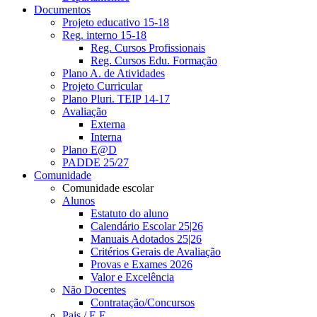
Documentos
Projeto educativo 15-18
Reg. interno 15-18
Reg. Cursos Profissionais
Reg. Cursos Edu. Formação
Plano A. de Atividades
Projeto Curricular
Plano Pluri. TEIP 14-17
Avaliação
Externa
Interna
Plano E@D
PADDE 25/27
Comunidade
Comunidade escolar
Alunos
Estatuto do aluno
Calendário Escolar 25|26
Manuais Adotados 25|26
Critérios Gerais de Avaliação
Provas e Exames 2026
Valor e Excelência
Não Docentes
Contratação/Concursos
Pais / E.E.