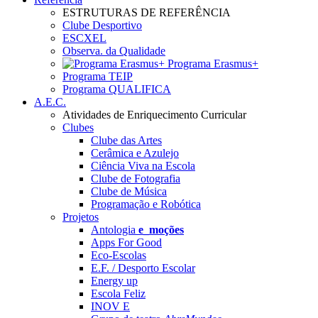
ESTRUTURAS DE REFERÊNCIA
Clube Desportivo
ESCXEL
Observa. da Qualidade
Programa Erasmus+
Programa TEIP
Programa QUALIFICA
A.E.C.
Atividades de Enriquecimento Curricular
Clubes
Clube das Artes
Cerâmica e Azulejo
Ciência Viva na Escola
Clube de Fotografia
Clube de Música
Programação e Robótica
Projetos
Antologia
e_moções
Apps For Good
Eco-Escolas
E.F. / Desporto Escolar
Energy up
Escola Feliz
INOV E