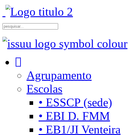
Agrupamento
Escolas
• ESSCP (sede)
• EBI D. FMM
• EB1/JI Venteira