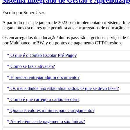
Sistema Integrado de Gestão e Aprendiza
Escrito por Super User.
A partir do dia 1 de janeiro de 2023 será implementado o Sistema I
pagamentos escolares que permitirá aos encarregados de educação ace
Os encarregados de educação/alunos passarão a gerir os serviços de 
por Multibanco, mBWay ou pontos de pagamento CTT/Payshop.
O que é o Cartão Escolar Pré-Pago?
Como se faz a ativação?
O Cartão Escolar Pré-Pago permite a utilização dos serviços disponi
É preciso entregar algum documento?
A ativação do Cartão Escolar Pré-Pago pode ser feita eletronicame
Os meus dados não estão atualizados. O que se devo fazer?
1.º Passo - Aceder à Plataforma SIGA -
https://siga.edubox.pt
- com
Não. Os dados disponibilizados aquando da matrícula são suficient
Como é que carrego o cartão escolar?
2.º Passo - No menu Cartão Escolar, ler e aceitar os Termos e Con
Caso se verifique que os dados do utilizador estão incorretos/desa
Quais os valores mínimos para carregamento?
3.º Passo - Preencher todos os campos do formulário de ativação e 
Após ativação, o Cartão Escolar Pré-Pago pode ser carregado usand
Continuar, sem qualquer tipo de custo para o utilizador.
As referências de pagamento são únicas?
Multibanco
MB WAY
PayShop