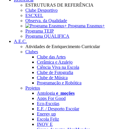
ESTRUTURAS DE REFERÊNCIA
Clube Desportivo
ESCXEL
Observa. da Qualidade
Programa Erasmus+
Programa TEIP
Programa QUALIFICA
A.E.C.
Atividades de Enriquecimento Curricular
Clubes
Clube das Artes
Cerâmica e Azulejo
Ciência Viva na Escola
Clube de Fotografia
Clube de Música
Programação e Robótica
Projetos
Antologia
e_moções
Apps For Good
Eco-Escolas
E.F. / Desporto Escolar
Energy up
Escola Feliz
INOV E