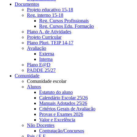
Documentos
Projeto educativo 15-18
Reg. interno 15-18
Reg. Cursos Profissionais
Reg. Cursos Edu. Formação
Plano A. de Atividades
Projeto Curricular
Plano Pluri. TEIP 14-17
Avaliação
Externa
Interna
Plano E@D
PADDE 25/27
Comunidade
Comunidade escolar
Alunos
Estatuto do aluno
Calendário Escolar 25|26
Manuais Adotados 25|26
Critérios Gerais de Avaliação
Provas e Exames 2026
Valor e Excelência
Não Docentes
Contratação/Concursos
Pais / E.E.