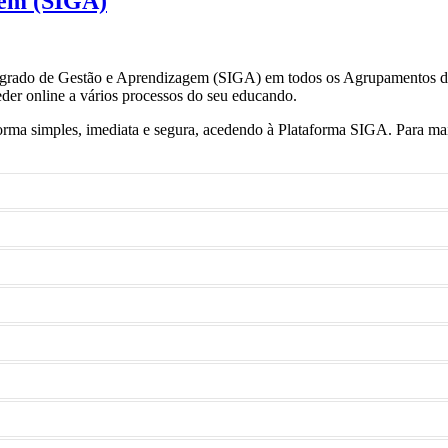
gem (SIGA)
ntegrado de Gestão e Aprendizagem (SIGA) em todos os Agrupamentos de
der online a vários processos do seu educando.
forma simples, imediata e segura, acedendo à Plataforma SIGA. Para m
bilizados nos estabelecimentos de educação e ensino, designadamente ref
nte na plataforma SIGA ou, excecionalmente, nos serviços administrat
 as credenciais atribuídas ao Encarregado de Educação
es mas, no momento de ativação, é necessário validar os Termos e Cond
dições deste Serviço.
tualizados deve proceder à respetiva atualização junto dos serviços adm
criar o seu Cartão Escolar Pré-Pago.
o as modalidades disponíveis para o efeito – Payshop, Multibanco, MB