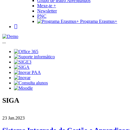
Grupo de teatro
AbreMundos
Mexe-te +
Newsletter
PNC
Programa Erasmus+
...
SIGA
23 Jan.
2023