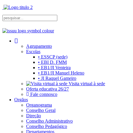
Agrupamento
Escolas
• ESSCP (sede)
• EBI D. FMM
• EB1/JI Venteira
• EB1/JI Manuel Heleno
• JI Raquel Gameiro
Visita virtual à sede
Oferta educativa 26/27
Fale connosco
Orgãos
Organograma
Conselho Geral
Direção
Conselho Administrativo
Conselho Pedagógico
Departamentos