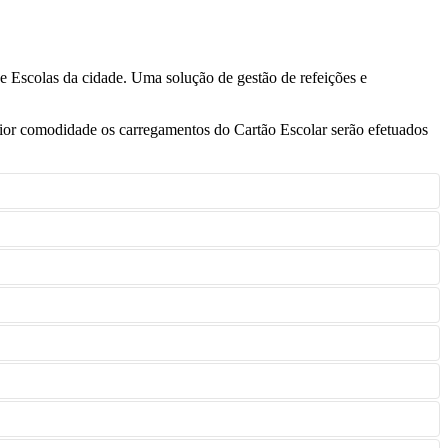
 Escolas da cidade. Uma solução de gestão de refeições e
aior comodidade os carregamentos do Cartão Escolar serão efetuados
eitório, bar, reprografia e papelaria.
ivos do Agrupamento de Escolas de frequência.
ições Gerais de Utilização do sistema.
inistrativos do Agrupamento de Escolas de frequência.
 WAY, bastando para tal selecionar o meio preferido e clicar em