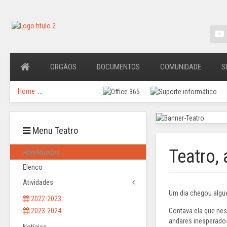
ORGÃOS
DOCUMENTOS
COMUNIDADE
S
Home
...
Menu Teatro
Teatro, 
AbreMundos
Elenco
Atividades
Um dia chegou algué
2022-2023
Contava ela que nes
2023-2024
andares inesperados