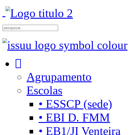
Agrupamento
Escolas
• ESSCP (sede)
• EBI D. FMM
• EB1/JI Venteira