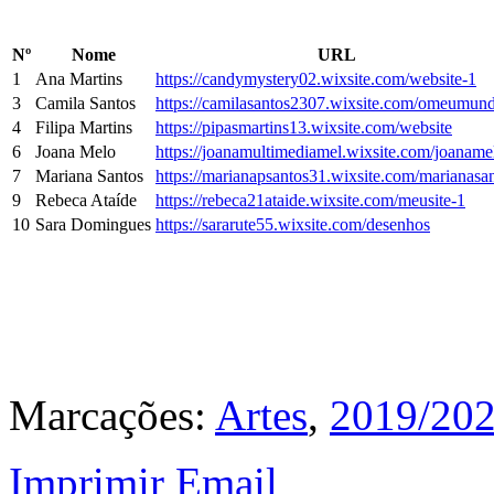
Nº
Nome
URL
1
Ana Martins
https://candymystery02.wixsite.com/website-1
3
Camila Santos
https://camilasantos2307.wixsite.com/omeumun
4
Filipa Martins
https://pipasmartins13.wixsite.com/website
6
Joana Melo
https://joanamultimediamel.wixsite.com/joaname
7
Mariana Santos
https://marianapsantos31.wixsite.com/marianasa
9
Rebeca Ataíde
https://rebeca21ataide.wixsite.com/meusite-1
10
Sara Domingues
https://sararute55.wixsite.com/desenhos
Marcações:
Artes
,
2019/20
Imprimir
Email