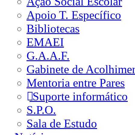
Ação Social Escolar
Apoio T. Específico
Bibliotecas
EMAEI
G.A.A.F.
Gabinete de Acolhime
Mentoria entre Pares
Suporte informático
S.P.O.
Sala de Estudo