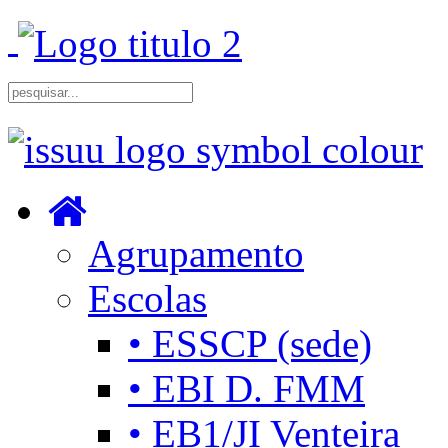
Agrupamento
Escolas
• ESSCP (sede)
• EBI D. FMM
• EB1/JI Venteira