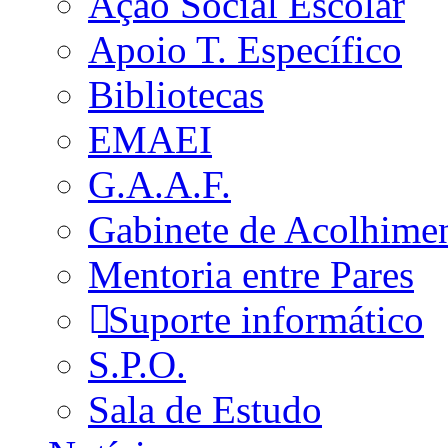
Ação Social Escolar
Apoio T. Específico
Bibliotecas
EMAEI
G.A.A.F.
Gabinete de Acolhime
Mentoria entre Pares
Suporte informático
S.P.O.
Sala de Estudo