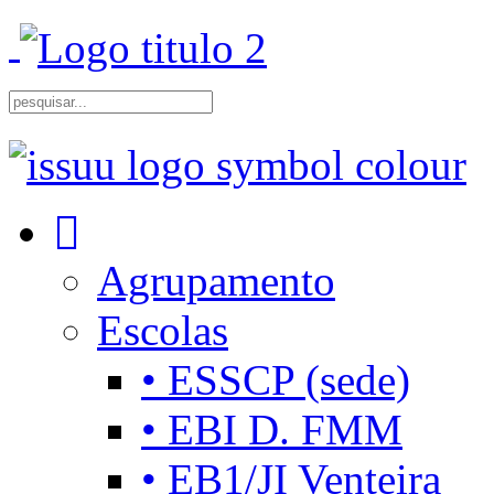
Agrupamento
Escolas
• ESSCP (sede)
• EBI D. FMM
• EB1/JI Venteira