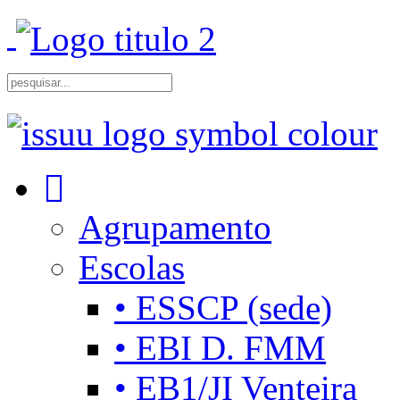
Agrupamento
Escolas
• ESSCP (sede)
• EBI D. FMM
• EB1/JI Venteira