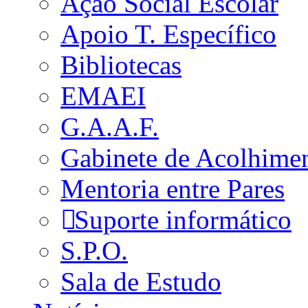
Ação Social Escolar
Apoio T. Específico
Bibliotecas
EMAEI
G.A.A.F.
Gabinete de Acolhime
Mentoria entre Pares
Suporte informático
S.P.O.
Sala de Estudo