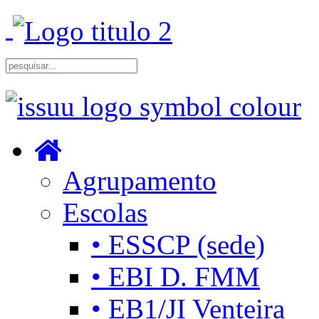
Agrupamento
Escolas
• ESSCP (sede)
• EBI D. FMM
• EB1/JI Venteira