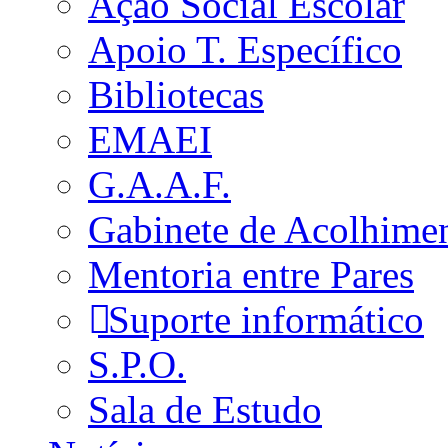
Ação Social Escolar
Apoio T. Específico
Bibliotecas
EMAEI
G.A.A.F.
Gabinete de Acolhime
Mentoria entre Pares
Suporte informático
S.P.O.
Sala de Estudo