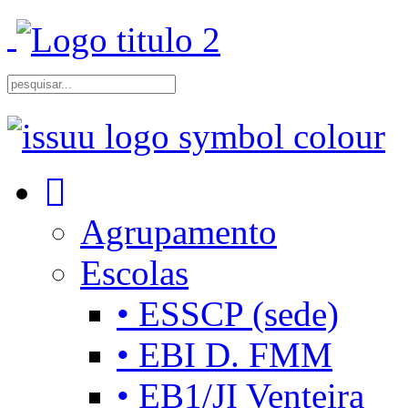
Agrupamento
Escolas
• ESSCP (sede)
• EBI D. FMM
• EB1/JI Venteira