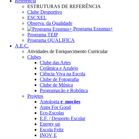
Referência
ESTRUTURAS DE REFERÊNCIA
Clube Desportivo
ESCXEL
Observa. da Qualidade
Programa Erasmus+
Programa TEIP
Programa QUALIFICA
A.E.C.
Atividades de Enriquecimento Curricular
Clubes
Clube das Artes
Cerâmica e Azulejo
Ciência Viva na Escola
Clube de Fotografia
Clube de Música
Programação e Robótica
Projetos
Antologia
e_moções
Apps For Good
Eco-Escolas
E.F. / Desporto Escolar
Energy up
Escola Feliz
INOV E