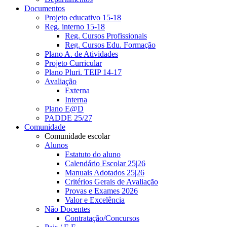
Documentos
Projeto educativo 15-18
Reg. interno 15-18
Reg. Cursos Profissionais
Reg. Cursos Edu. Formação
Plano A. de Atividades
Projeto Curricular
Plano Pluri. TEIP 14-17
Avaliação
Externa
Interna
Plano E@D
PADDE 25/27
Comunidade
Comunidade escolar
Alunos
Estatuto do aluno
Calendário Escolar 25|26
Manuais Adotados 25|26
Critérios Gerais de Avaliação
Provas e Exames 2026
Valor e Excelência
Não Docentes
Contratação/Concursos