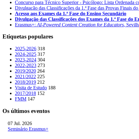
Concurso para Técnico Superior - Psicólogo: Lista Ordenada 
Divulgação das Classificações da 1.ª Fase das Provas Finais do
Acesso aos Exames da 1.ª Fase do Ensino Secundário
Divulgação das Classificações dos Exames da 1.ª Fase do 
Erasmus+:
AI-Powered Content Creation for Educators
, Sevil
Etiquetas populares
2025-2026
318
2024-2025
317
2023-2024
304
2022-2023
273
2019/2020
264
2021/2022
225
2018/2019
212
Visita de Estudo
188
2017/2018
152
FMM
147
Os últimos eventos
07 Jul. 2026
Seminário Erasmus+