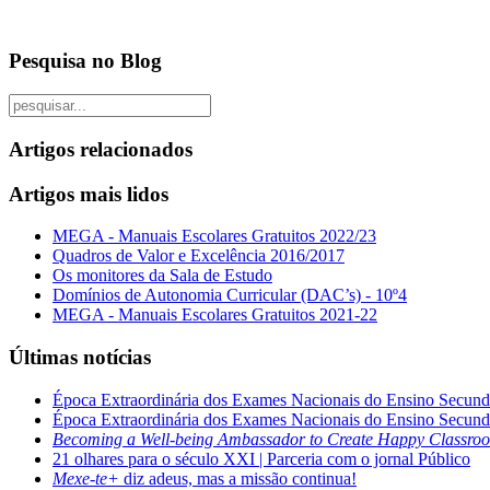
Pesquisa no Blog
Artigos relacionados
Artigos mais lidos
MEGA - Manuais Escolares Gratuitos 2022/23
Quadros de Valor e Excelência 2016/2017
Os monitores da Sala de Estudo
Domínios de Autonomia Curricular (DAC’s) - 10º4
MEGA - Manuais Escolares Gratuitos 2021-22
Últimas notícias
Época Extraordinária dos Exames Nacionais do Ensino Secund
Época Extraordinária dos Exames Nacionais do Ensino Secund
Becoming a Well-being Ambassador to Create Happy Classro
21 olhares para o século XXI | Parceria com o jornal Público
Mexe-te+
diz adeus, mas a missão continua!