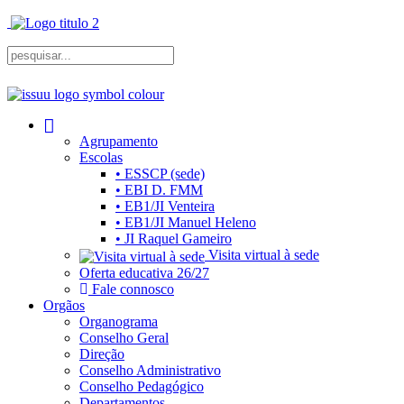
Agrupamento
Escolas
• ESSCP (sede)
• EBI D. FMM
• EB1/JI Venteira
• EB1/JI Manuel Heleno
• JI Raquel Gameiro
Visita virtual à sede
Oferta educativa 26/27
Fale connosco
Orgãos
Organograma
Conselho Geral
Direção
Conselho Administrativo
Conselho Pedagógico
Departamentos