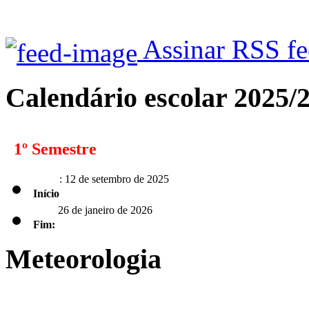
Assinar RSS f
Calendário escolar 2025/
1º Semestre
: 12 de setembro de 2025
Início
26 de janeiro de 2026
Fim:
Meteorologia
2º Semestre
: 2 de fevereiro de 2026
Início