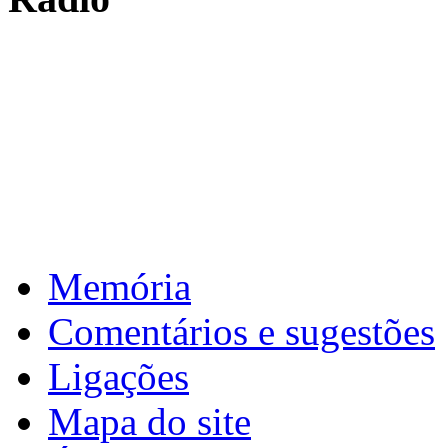
: de 16 a 17 de fevereiro de 2026 >
4ª
Carnaval
: de 31 de março a 1 de abril de 2026 >
5ª
Reuniões intercalar
: de 2 a 10 de abril de 2026 >
6ª
Páscoa
Download calendário
Memória
Comentários e sugestões
Ligações
Mapa do site