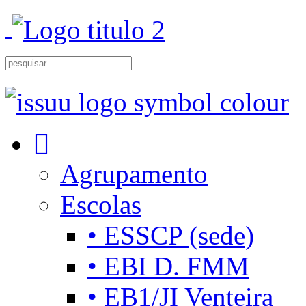
Agrupamento
Escolas
• ESSCP (sede)
• EBI D. FMM
• EB1/JI Venteira