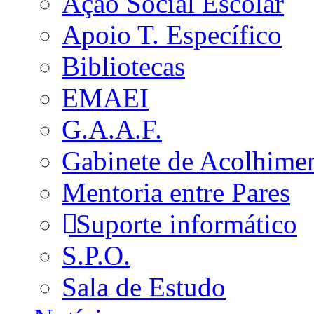
Ação Social Escolar
Apoio T. Específico
Bibliotecas
EMAEI
G.A.A.F.
Gabinete de Acolhime
Mentoria entre Pares
Suporte informático
S.P.O.
Sala de Estudo