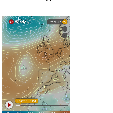
: 2 de fevereiro de 2026
Início
Fim:
de 2026 para os alunos dos 9.º, 11.º e 12.º anos;
5 de junho
de 2026 para os alunos dos 5.º, 6º, 7.º, 8.º e 10.º 
12 de junho
de 2026 – Pré-escolar e 1o ciclo;
30 de junho
CEF e Cursos Profissionais em conformidade com o cronogra
Interrupções
: de 20 a 21 de novembro de 2025 >
1ª
Reuniões intercalares 
Encarregad
: de 22 de dezembro de 2025 a 2 de janeiro de 2026 >
2ª
Natal