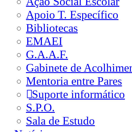
Ação Social Escolar
Apoio T. Específico
Bibliotecas
EMAEI
G.A.A.F.
Gabinete de Acolhime
Mentoria entre Pares
Suporte informático
S.P.O.
Sala de Estudo