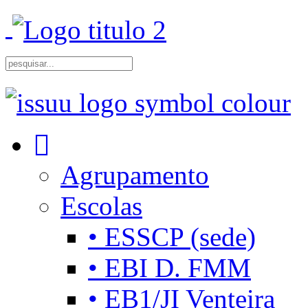
Agrupamento
Escolas
• ESSCP (sede)
• EBI D. FMM
• EB1/JI Venteira