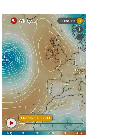
: 2 de fevereiro de 2026
Início
Fim:
de 2026 para os alunos dos 9.º, 11.º e 12.º anos;
5 de junho
de 2026 para os alunos dos 5.º, 6º, 7.º, 8.º e 10.º 
12 de junho
de 2026 – Pré-escolar e 1o ciclo;
30 de junho
CEF e Cursos Profissionais em conformidade com o cronogra
Interrupções
: de 20 a 21 de novembro de 2025 >
1ª
Reuniões intercalares 
Encarregad
: de 22 de dezembro de 2025 a 2 de janeiro de 2026 >
2ª
Natal