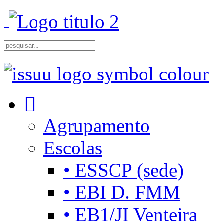
Agrupamento
Escolas
• ESSCP (sede)
• EBI D. FMM
• EB1/JI Venteira