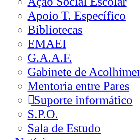
Ação Social Escolar
Apoio T. Específico
Bibliotecas
EMAEI
G.A.A.F.
Gabinete de Acolhime
Mentoria entre Pares
Suporte informático
S.P.O.
Sala de Estudo