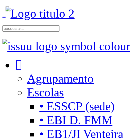
Agrupamento
Escolas
• ESSCP (sede)
• EBI D. FMM
• EB1/JI Venteira