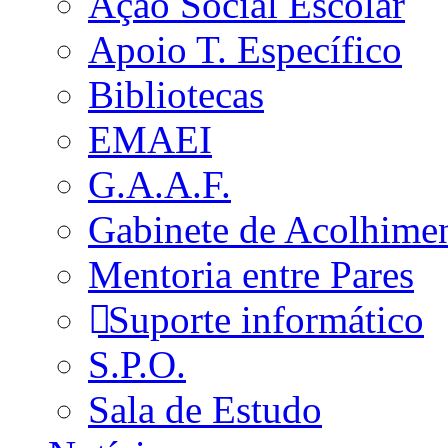
Ação Social Escolar
Apoio T. Específico
Bibliotecas
EMAEI
G.A.A.F.
Gabinete de Acolhime
Mentoria entre Pares
Suporte informático
S.P.O.
Sala de Estudo