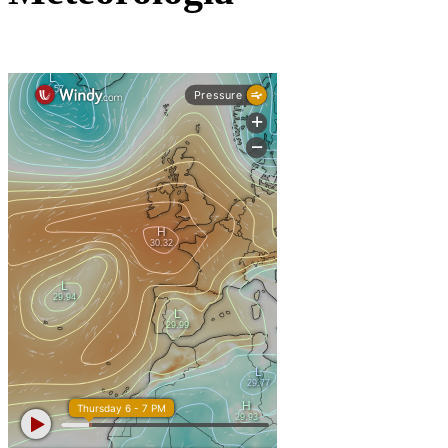
: 2 de fevereiro de 2026
Início
Fim:
de 2026 para os alunos dos 9.º, 11.º e 12.º anos;
5 de junho
de 2026 para os alunos dos 5.º, 6º, 7.º, 8.º e 10.º 
12 de junho
de 2026 – Pré-escolar e 1o ciclo;
30 de junho
CEF e Cursos Profissionais em conformidade com o cronogra
Interrupções
: de 20 a 21 de novembro de 2025 >
1ª
Reuniões intercalares 
Encarregad
: de 22 de dezembro de 2025 a 2 de janeiro de 2026 >