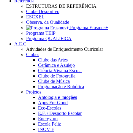
Referência
ESTRUTURAS DE REFERÊNCIA
Clube Desportivo
ESCXEL
Observa. da Qualidade
Programa Erasmus+
Programa TEIP
Programa QUALIFICA
A.E.C.
Atividades de Enriquecimento Curricular
Clubes
Clube das Artes
Cerâmica e Azulejo
Ciência Viva na Escola
Clube de Fotografia
Clube de Música
Programação e Robótica
Projetos
Antologia
e_moções
Apps For Good
Eco-Escolas
E.F. / Desporto Escolar
Energy up
Escola Feliz
INOV E