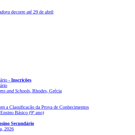
adora
decorre até 29 de abril
ário -
Inscrições
ário
oms and Schools
, Rhodes, Grécia
com a Classificação da Prova de Conhecimentos
 Ensino Básico (9º ano)
Ensino Secundário
ha, 2026