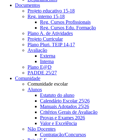
Documentos
Projeto educativo 15-18
Reg. interno 15-18
Reg. Cursos Profissionais
Reg. Cursos Edu. Formação
Plano A. de Atividades
Projeto Curricular
Plano Pluri. TEIP 14-17
Avaliação
Externa
Interna
Plano E@D
PADDE 25/27
Comunidade
Comunidade escolar
Alunos
Estatuto do aluno
Calendário Escolar 25|26
Manuais Adotados 25|26
Critérios Gerais de Avaliação
Provas e Exames 2026
Valor e Excelência
Não Docentes
Contratação/Concursos