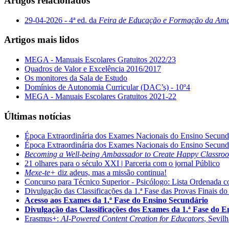
Artigos relacionados
29-04-2026 - 4ª ed. da
Feira de Educação e Formação da Am
Artigos mais lidos
MEGA - Manuais Escolares Gratuitos 2022/23
Quadros de Valor e Excelência 2016/2017
Os monitores da Sala de Estudo
Domínios de Autonomia Curricular (DAC’s) - 10º4
MEGA - Manuais Escolares Gratuitos 2021-22
Últimas notícias
Época Extraordinária dos Exames Nacionais do Ensino Secund
Época Extraordinária dos Exames Nacionais do Ensino Secund
Becoming a Well-being Ambassador to Create Happy Classro
21 olhares para o século XXI | Parceria com o jornal Público
Mexe-te+
diz adeus, mas a missão continua!
Concurso para Técnico Superior - Psicólogo: Lista Ordenada 
Divulgação das Classificações da 1.ª Fase das Provas Finais do
Acesso aos Exames da 1.ª Fase do Ensino Secundário
Divulgação das Classificações dos Exames da 1.ª Fase do 
Erasmus+:
AI-Powered Content Creation for Educators
, Sevil