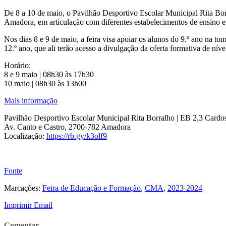
De 8 a 10 de maio, o Pavilhão Desportivo Escolar Municipal Rita Bo
Amadora, em articulação com diferentes estabelecimentos de ensino e
Nos dias 8 e 9 de maio, a feira visa apoiar os alunos do 9.º ano na to
12.º ano, que ali terão acesso a divulgação da oferta formativa de níve
Horário:
8 e 9 maio | 08h30 às 17h30
10 maio | 08h30 às 13h00
Mais informação
Pavilhão Desportivo Escolar Municipal Rita Borralho | EB 2,3 Card
Av. Canto e Castro, 2700-782 Amadora
Localização:
https://rb.gy/k3olf9
Fonte
Marcações:
Feira de Educação e Formação
,
CMA
,
2023-2024
Imprimir
Email
Comentar