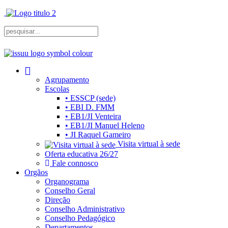
Agrupamento
Escolas
• ESSCP (sede)
• EBI D. FMM
• EB1/JI Venteira
• EB1/JI Manuel Heleno
• JI Raquel Gameiro
Visita virtual à sede
Oferta educativa 26/27
Fale connosco
Orgãos
Organograma
Conselho Geral
Direção
Conselho Administrativo
Conselho Pedagógico
Departamentos