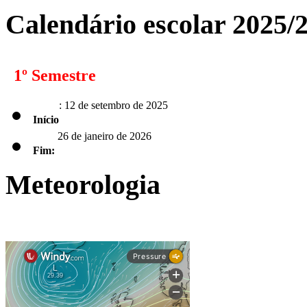
Calendário escolar 2025/
1º Semestre
: 12 de setembro de 2025
Início
26 de janeiro de 2026
Fim:
Meteorologia
2º Semestre
: 2 de fevereiro de 2026
Início
Fim:
de 2026 para os alunos dos 9.º, 11.º e 12.º anos;
5 de junho