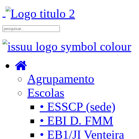
Agrupamento
Escolas
• ESSCP (sede)
• EBI D. FMM
• EB1/JI Venteira