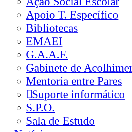
Ação Social Escolar
Apoio T. Específico
Bibliotecas
EMAEI
G.A.A.F.
Gabinete de Acolhime
Mentoria entre Pares
Suporte informático
S.P.O.
Sala de Estudo