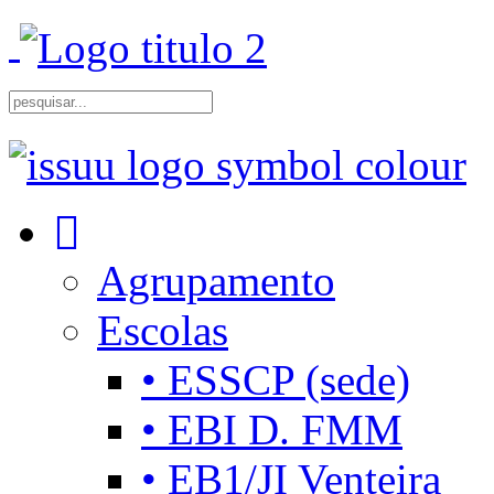
Agrupamento
Escolas
• ESSCP (sede)
• EBI D. FMM
• EB1/JI Venteira