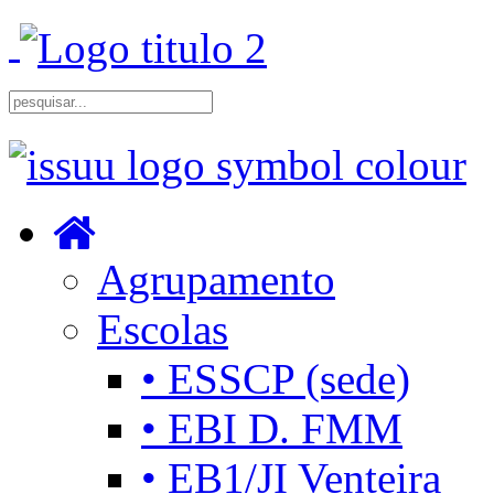
Agrupamento
Escolas
• ESSCP (sede)
• EBI D. FMM
• EB1/JI Venteira