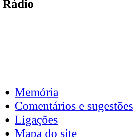
Rádio
: de 16 a 17 de fevereiro de 2026 >
4ª
Carnaval
: de 31 de março a 1 de abril de 2026 >
5ª
Reuniões intercalar
: de 2 a 10 de abril de 2026 >
6ª
Páscoa
Download calendário
Memória
Comentários e sugestões
Ligações
Mapa do site